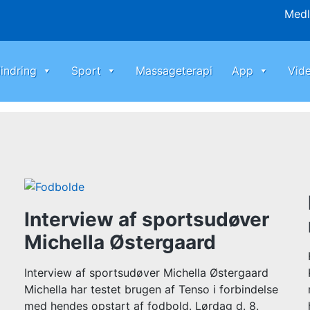
Med
indring
Sport
Massageterapi
App
Vid
Interview af sportsudøver
Michella Østergaard
Interview af sportsudøver Michella Østergaard
Michella har testet brugen af Tenso i forbindelse
med hendes opstart af fodbold. Lørdag d. 8.