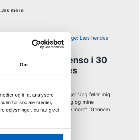
Derfor
Læs mere
får
du
ømme
muskler
ved
Influenza
Mette testede Tenso i 30
Om
dage: Læs hendes
resultater
Mette testede TENSO i 30 dage: ”Jeg føler mig
 medier og til at analysere
hurtigere klar til næste træning og mine
nden for sociale medier,
lændesmerter hindrer mig ikke mere” ”Gennem
e oplysninger, du har givet
længere tid har jeg…
Mette
Læs mere
testede