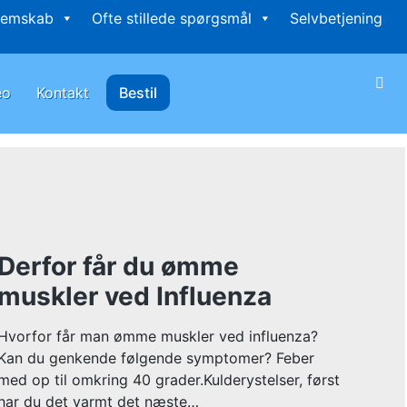
lemskab
Ofte stillede spørgsmål
Selvbetjening
eo
Kontakt
Bestil
Derfor får du ømme
muskler ved Influenza
Hvorfor får man ømme muskler ved influenza?
Kan du genkende følgende symptomer? Feber
med op til omkring 40 grader.Kulderystelser, først
har du det varmt det næste…