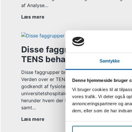
af Analyse…
Hvor
Læs mere
mange
døjer
med
smerter
Disse faggrupper bruger
på
TENS behandling
jobbet?
Samtykke
Disse faggrupper bruger TENS behandling
Verden over er TENS behandling anvendt og
Denne hjemmeside bruger c
godkendt af fysioterapeuter,
Vi bruger cookies til at tilpas
universitetshospitaler, privatklinikker m.m. Læs
vores trafik. Vi deler også 
herunder hvem der bruger TENS behandling,
annonceringspartnere og anal
samt…
dem, eller som de har indsaml
Disse
Læs mere
faggrupper