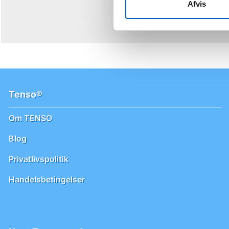
bruger
Afvis
TENS
behandling
Tenso®
Om TENSO
Blog
Privatlivspolitik
Handelsbetingelser