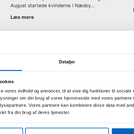
August startede kvinderne i Næsby…
Interview
Læs mere
af
sportsudøver
Michella
Grupper som ikke må
Østergaard
bruge TENS behandling
Detaljer
Brug ikke TENS behandling uden konsultation
med din læge, hvis du er i denne gruppe: Gravide,
hjertesygdomme, hyperalgesi og alledony. Tens
ookies
metoden har været anvendt i…
se vores indhold og annoncer, til at vise dig funktioner til sociale
oplysninger om din brug af vores hjemmeside med vores partnere i
Grupper
Læs mere
ysepartnere. Vores partnere kan kombinere disse data med andr
som
et fra din brug af deres tjenester.
ikke
må
bruge