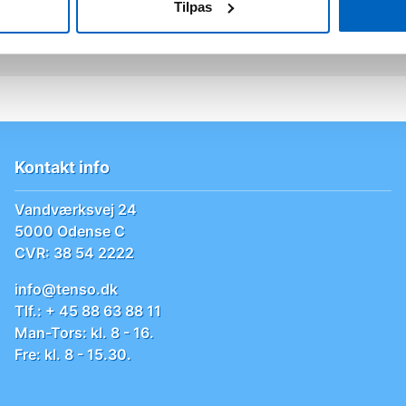
TENS
Tilpas
behandling
Kontakt info
Vandværksvej 24
5000 Odense C
CVR: 38 54 2222
info@tenso.dk
Tlf.: + 45 88 63 88 11
Man-Tors: kl. 8 - 16.
Fre: kl. 8 - 15.30.