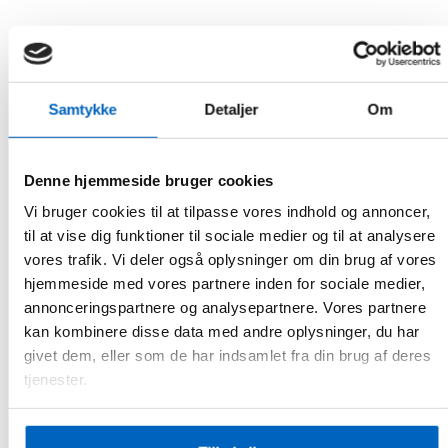
Samtykke
Detaljer
Om
Denne hjemmeside bruger cookies
3. Hvor mange gange kan
Vi bruger cookies til at tilpasse vores indhold og annoncer,
gelpuderne benyttes?
til at vise dig funktioner til sociale medier og til at analysere
vores trafik. Vi deler også oplysninger om din brug af vores
hjemmeside med vores partnere inden for sociale medier,
Gelpuderne kan bruges til 10-12
annonceringspartnere og analysepartnere. Vores partnere
gange. Ud over dette punkt vil
kan kombinere disse data med andre oplysninger, du har
givet dem, eller som de har indsamlet fra din brug af deres
kvaliteten af stimuleringen mindskes.
tjenester.
For at forbedre en gelpudes
klæbrighed, dab et par dråber vand