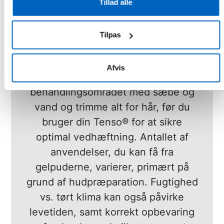
på gelen for at hydrere gelpuden
Tillad alle
igen. Tør vandet af før påføring på
huden. Overdreven olie,
Tilpas
fugtighedscreme og sved vil påvirke
gelpudens evne til at klæbe
Afvis
ordentligt. Du bør altid rense
behandlingsområdet med sæbe og
vand og trimme alt for hår, før du
bruger din Tenso® for at sikre
optimal vedhæftning. Antallet af
anvendelser, du kan få fra
gelpuderne, varierer, primært på
grund af hudpræparation. Fugtighed
vs. tørt klima kan også påvirke
levetiden, samt korrekt opbevaring