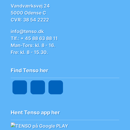
Vandværksvej 24
5000 Odense C
CVR: 38 54 2222
info@tenso.dk
Tlf.: + 45 88 63 88 11
Man-Tors: kl. 8 - 16.
Fre: kl. 8 - 15.30.
Find Tenso her
Hent Tenso app her