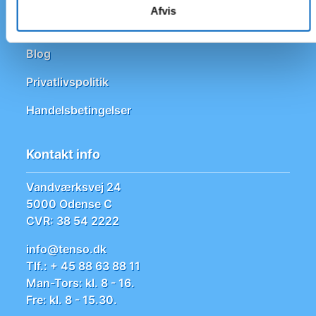
Afvis
Om TENSO
Blog
Privatlivspolitik
Handelsbetingelser
Kontakt info
Vandværksvej 24
5000 Odense C
CVR: 38 54 2222
info@tenso.dk
Tlf.: + 45 88 63 88 11
Man-Tors: kl. 8 - 16.
Fre: kl. 8 - 15.30.