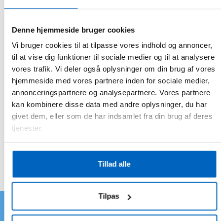
Du har bestil TENSO pakken:
Denne hjemmeside bruger cookies
Oprettelsesgebyr: 149,-
Vi bruger cookies til at tilpasse vores indhold og annoncer,
Bindningsperiode: 6 mdr.
til at vise dig funktioner til sociale medier og til at analysere
Opsigelsesvarsel efter 6 mdr.: 30 dage.
vores trafik. Vi deler også oplysninger om din brug af vores
hjemmeside med vores partnere inden for sociale medier,
annonceringspartnere og analysepartnere. Vores partnere
Samlet pris for 6 mdr: 1043,-
kan kombinere disse data med andre oplysninger, du har
givet dem, eller som de har indsamlet fra din brug af deres
tjenester.
TENSO.dk – Vandværksvej 24 – 5000 Odense
CVR: 38 54 22 22
Tillad alle
Tilpas
Tenso®